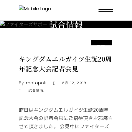
試合情報
12
8月
キングダムエルガイツ生誕20周
年記念大会記者会見
By:
motopoli
8月 12, 2019
試合情報
昨日はキングダムエルガイツ生誕20周年
記念大会の記者会見にご招待頂きお邪魔さ
せて頂きました。 会見中にファイターズ