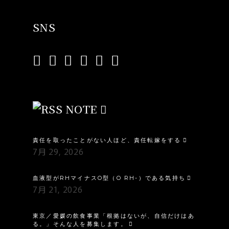
SNS
NOTE
責任を取ったことがない人ほど、責任転嫁をする
7月 29, 2026
血液型がRHマイナスO型（O RH-）である気持ち
7月 21, 2026
東京／愛媛の飲食事業「根拠はないが、自信だけはあ
る。」そんな人を募集します。