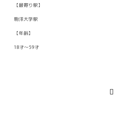
【最寄り駅】
駒澤大学駅
【年齢】
18才～59才