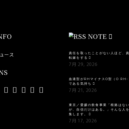
NFO
NOTE
ュース
責任を取ったことがない人ほど、
転嫁をする
7月 29, 2026
NS
血液型がRHマイナスO型（O RH-
である気持ち
7月 21, 2026
東京／愛媛の飲食事業「根拠はな
が、自信だけはある。」そんな人
集します。
7月 17, 2026