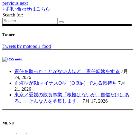
previous
next
お問い合わせはこちら
Search for:
Twitter
Tweets by motopoli_food
note
責任を取ったことがない人ほど、責任転嫁をする
7月
29, 2026
血液型がRhマイナスO型（O Rh-）である気持ち
7月
21, 2026
東京／愛媛の飲食事業「根拠はないが、自信だけはあ
る。」そんな人を募集します。
7月 17, 2026
MENU